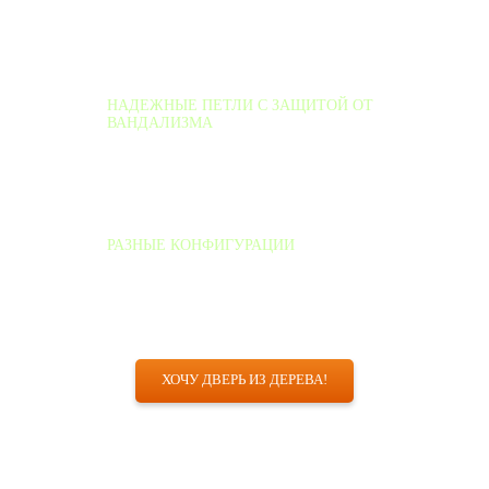
Замки европейского качества с высокой защитой от
взлома и системой удобного открывания с одного
поворота ключа
НАДЕЖНЫЕ ПЕТЛИ С ЗАЩИТОЙ ОТ
ВАНДАЛИЗМА
Система из двух или четырех петель с противосъемными
механизмами, эксплуатация: до 200тыс. циклов
открывание/закрывание
РАЗНЫЕ КОНФИГУРАЦИИ
Одно-двухстворчатые входные двери изготавливаются
под размеры проема с разными видами конфигурации в
зависимости от предпочтений заказчика
ХОЧУ ДВЕРЬ ИЗ ДЕРЕВА!