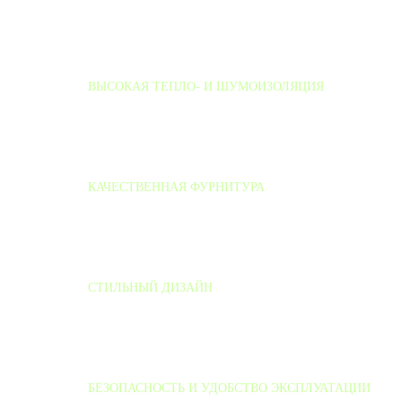
действует собственная система слежения за качеством в
процессе производства и системы контроля качества со
стороны сертифицирующих органов.
ВЫСОКАЯ ТЕПЛО- И ШУМОИЗОЛЯЦИЯ
Двери оснащаются уплотнительными контурами,
расположенными со всех сторон коробки, в районе
порога
КАЧЕСТВЕННАЯ ФУРНИТУРА
Двери отличаются эстетической привлекательностью,
прочностью, устойчивостью к механическим
воздействиям
СТИЛЬНЫЙ ДИЗАЙН
Представлены двери в стилях: классика, модерн и т.д.
Есть конструкции разных оттенков, форм с
декоративными вставками или без них
БЕЗОПАСНОСТЬ И УДОБСТВО ЭКСПЛУАТАЦИИ