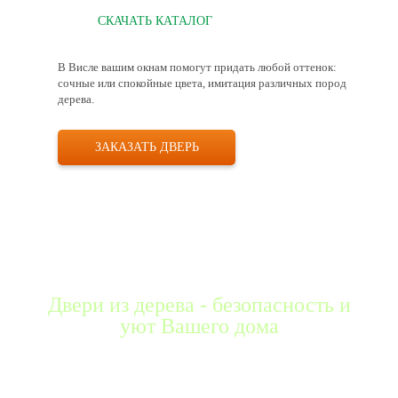
СКАЧАТЬ КАТАЛОГ
В Висле вашим окнам помогут придать любой оттенок:
сочные или спокойные цвета, имитация различных пород
дерева.
ЗАКАЗАТЬ ДВЕРЬ
Двери из дерева - безопасность и
уют Вашего дома
Наш завод оснащен европейским оборудованием, поэтому
изготовление деревянных дверей ведется по высоким
стандартам качества. В рамках контрольных мероприятий